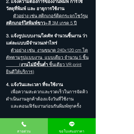
2. แจ้งความต้องการของงานพิมพ์ การใช้
วัสดุที่พิมพ์ และ อายุการใช้งาน
ตัวอย่าง เช่น สติกเกอร์ติดกระจกโชว์รูม
สติกเกอร์ใสพิมพ์ขาว
+สี 3M เกรด 5 ปี
3. แจ้งรูปแบบงาน/ไดคัท จำนวนชิ้นงาน ว่า
แต่ละแบบมีจำนวนเท่าไหร่
ตัวอย่าง เช่น งานขนาด 240x120 cm ได
คัทตามรูปแบบงาน แบบเดียว จำนวน 5 ชิ้น
(
งานไม่มีขั้นต่ำ
ชิ้นเดียว VR print
ยินดีให้บริการ)
4. แจ้งวันและเวลา ที่จะใช้งาน
เพื่อความสะดวกและรวดเร็วในการจัดคิว
ดำเนินงานลูกค้าต้องแจ้งวันที่ใช้งาน
และคอนเฟิร์มงานก่อนรันพิมพ์ทุกครั้ง
เพียงเท่านี้ ทาง VR print ก็สามารถ
เสนอราคาให้ลูกค้าได้ทันที
สายด่วน
ขอใบเสนอราคา