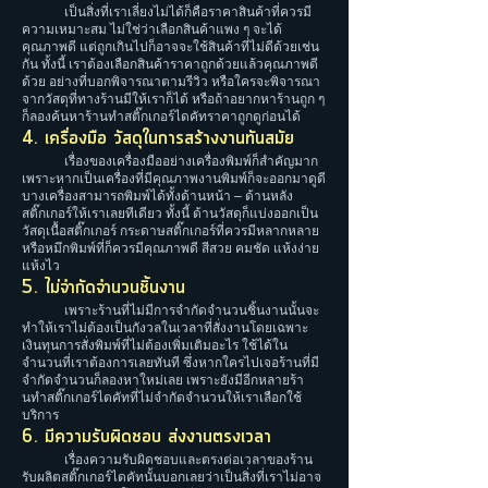
เป็นสิ่งที่เราเลี่ยงไม่ได้ก็คือราคาสินค้าที่ควรมี
ความเหมาะสม ไม่ใช่ว่าเลือกสินค้าแพง ๆ จะได้
คุณภาพดี แต่ถูกเกินไปก็อาจจะใช้สินค้าที่ไม่ดีด้วยเช่น
กัน ทั้งนี้ เราต้องเลือกสินค้าราคาถูกด้วยแล้วคุณภาพดี
ด้วย อย่างที่บอกพิจารณาตามรีวิว หรือใครจะพิจารณา
จากวัสดุที่ทางร้านมีให้เราก็ได้ หรือถ้าอยากหาร้านถูก ๆ
ก็ลองค้นหาร้านทําสติ๊กเกอร์ไดคัทราคาถูกดูก่อนได้
4. เครื่องมือ วัสดุในการสร้างงานทันสมัย
เรื่องของเครื่องมืออย่างเครื่องพิมพ์ก็สำคัญมาก
เพราะหากเป็นเครื่องที่มีคุณภาพงานพิมพ์ก็จะออกมาดูดี
บางเครื่องสามารถพิมพ์ได้ทั้งด้านหน้า – ด้านหลัง
สติ๊กเกอร์ให้เราเลยทีเดียว ทั้งนี้ ด้านวัสดุก็แบ่งออกเป็น
วัสดุเนื้อสติ๊กเกอร์ กระดาษสติ๊กเกอร์ที่ควรมีหลากหลาย
หรือหมึกพิมพ์ที่ก็ควรมีคุณภาพดี สีสวย คมชัด แห้งง่าย
แห้งไว
5. ไม่จำกัดจำนวนชิ้นงาน
เพราะร้านที่ไม่มีการจำกัดจำนวนชิ้นงานนั้นจะ
ทำให้เราไม่ต้องเป็นกังวลในเวลาที่สั่งงานโดยเฉพาะ
เงินทุนการสั่งพิมพ์ที่ไม่ต้องเพิ่มเติมอะไร ใช้ได้ใน
จำนวนที่เราต้องการเลยทันที ซึ่งหากใครไปเจอร้านที่มี
จำกัดจำนวนก็ลองหาใหม่เลย เพราะยังมีอีกหลายร้า
นทําสติ๊กเกอร์ไดคัทที่ไม่จำกัดจำนวนให้เราเลือกใช้
บริการ
6. มีความรับผิดชอบ ส่งงานตรงเวลา
เรื่องความรับผิดชอบและตรงต่อเวลาของร้าน
รับผลิตสติ๊กเกอร์ไดคัทนั้นบอกเลยว่าเป็นสิ่งที่เราไม่อาจ