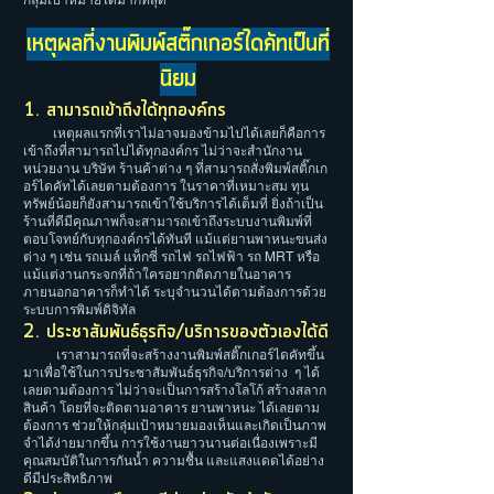
กลุ่มเป้าหมายได้มากที่สุด
เหตุผลที่งานพิมพ์สติ๊กเกอร์ไดคัทเป็นที่
นิยม
1. สามารถเข้าถึงได้ทุกองค์กร
เหตุผลแรกที่เราไม่อาจมองข้ามไปได้เลยก็คือการ
เข้าถึงที่สามารถไปได้ทุกองค์กร ไม่ว่าจะสำนักงาน
หน่วยงาน บริษัท ร้านค้าต่าง ๆ ที่สามารถสั่งพิมพ์สติ๊กเก
อร์ไดคัทได้เลยตามต้องการ ในราคาที่เหมาะสม ทุน
ทรัพย์น้อยก็ยังสามารถเข้าใช้บริการได้เต็มที่ ยิ่งถ้าเป็น
ร้านที่ดีมีคุณภาพก็จะสามารถเข้าถึงระบบงานพิมพ์ที่
ตอบโจทย์กับทุกองค์กรได้ทันที แม้แต่ยานพาหนะขนส่ง
ต่าง ๆ เช่น รถเมล์ แท็กซี่ รถไฟ รถไฟฟ้า รถ MRT หรือ
แม้แต่งานกระจกที่ถ้าใครอยากติดภายในอาคาร
ภายนอกอาคารก็ทำได้ ระบุจำนวนได้ตามต้องการด้วย
ระบบการพิมพ์ดิจิทัล
2. ประชาสัมพันธ์ธุรกิจ/บริการของตัวเองได้ดี
เราสามารถที่จะสร้างงานพิมพ์สติ๊กเกอร์ไดคัทขึ้น
มาเพื่อใช้ในการประชาสัมพันธ์ธุรกิจ/บริการต่าง ๆ ได้
เลยตามต้องการ ไม่ว่าจะเป็นการสร้างโลโก้ สร้างสลาก
สินค้า โดยที่จะติดตามอาคาร ยานพาหนะ ได้เลยตาม
ต้องการ ช่วยให้กลุ่มเป้าหมายมองเห็นและเกิดเป็นภาพ
จำได้ง่ายมากขึ้น การใช้งานยาวนานต่อเนื่องเพราะมี
คุณสมบัติในการกันน้ำ ความชื้น และแสงแดดได้อย่าง
ดีมีประสิทธิภาพ