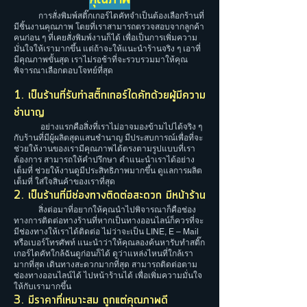
การสั่งพิมพ์สติ๊กเกอร์ไดคัทจำเป็นต้องเลือกร้านที่
มีชิ้นงานคุณภาพ โดยที่เราสามารถตรวจสอบจากลูกค้า
คนก่อน ๆ ที่เคยสั่งพิมพ์งานก็ได้ เพื่อเป็นการเพิ่มความ
มั่นใจให้เรามากขึ้น แต่ถ้าจะให้แนะนำร้านจริง ๆ เอาที่
มีคุณภาพขั้นสุด เราไม่รอช้าที่จะรวบรวมมาให้คุณ
พิจารณาเลือกตอบโจทย์ที่สุด
1. เป็นร้านที่รับทําสติ๊กเกอร์ไดคัทด้วยผู้มีความ
ชำนาญ
อย่างแรกคือสิ่งที่เราไม่อาจมองข้ามไปได้จริง ๆ
กับร้านที่มีผู้ผลิตสุดแสนชำนาญ มีประสบการณ์เพื่อที่จะ
ช่วยให้งานของเรามีคุณภาพได้ตรงตามรูปแบบที่เรา
ต้องการ สามารถให้คำปรึกษา คำแนะนำเราได้อย่าง
เต็มที่ ช่วยให้งานดูมีประสิทธิภาพมากขึ้น ดูแลการผลิต
เต็มที่ ใส่ใจสินค้าของเราที่สุด
2. เป็นร้านที่มีช่องทางติดต่อสะดวก มีหน้าร้าน
สิ่งต่อมาที่อยากให้คุณนำไปพิจารณาก็คือช่อง
ทางการติดต่อทางร้านที่หากเป็นทางออนไลน์ก็ควรที่จะ
มีช่องทางให้เราได้ติดต่อ ไม่ว่าจะเป็น LINE, E – Mail
หรือเบอร์โทรศัพท์ แนะนำว่าให้คุณลองค้นหารับทําสติ๊ก
เกอร์ไดคัทใกล้ฉันดูก่อนก็ได้ ดูว่าแหล่งไหนที่ใกล้เรา
มากที่สุด เดินทางสะดวกมากที่สุด สามารถติดต่อตาม
ช่องทางออนไลน์ได้ ไปหน้าร้านได้ เพื่อเพิ่มความมั่นใจ
ให้กับเรามากขึ้น
3. มีราคาที่เหมาะสม ถูกแต่คุณภาพดี