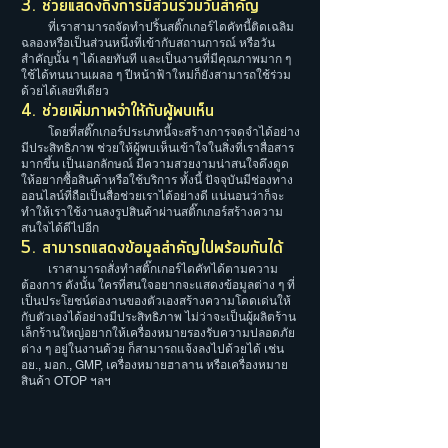
3. ช่วยแสดงถึงการมีส่วนร่วมวันสำคัญ
ที่เราสามารถจัดทำปริ้นสติ๊กเกอร์ไดคัทนี้ติดเฉลิม
ฉลองหรือเป็นส่วนหนึ่งที่เข้ากับสถานการณ์ หรือวัน
สำคัญนั้น ๆ ได้เลยทันที และเป็นงานที่มีคุณภาพมาก ๆ
ใช้ได้ทนนานเผลอ ๆ ปีหน้าฟ้าใหม่ก็ยังสามารถใช้ร่วม
ด้วยได้เลยทีเดียว
4. ช่วยเพิ่มภาพจำให้กับผู้พบเห็น
โดยที่สติ๊กเกอร์ประเภทนี้จะสร้างการจดจำได้อย่าง
มีประสิทธิภาพ ช่วยให้ผู้พบเห็นเข้าใจในสิ่งที่เราสื่อสาร
มากขึ้น เป็นเอกลักษณ์ มีความสวยงามน่าสนใจดึงดูด
ให้อยากซื้อสินค้าหรือใช้บริการ ทั้งนี้ ปัจจุบันมีช่องทาง
ออนไลน์ที่ถือเป็นสื่อช่วยเราได้อย่างดี แน่นอนว่าก็จะ
ทำให้เราใช้งานลงรูปสินค้าผ่านสติ๊กเกอร์สร้างความ
สนใจได้ดีไปอีก
5. สามารถแสดงข้อมูลสำคัญไปพร้อมกันได้
เราสามารถสั่งทําสติ๊กเกอร์ไดคัทได้ตามความ
ต้องการ ดังนั้น ใครที่สนใจอยากจะแสดงข้อมูลต่าง ๆ ที่
เป็นประโยชน์ต่องานของตัวเองสร้างความโดดเด่นให้
กับตัวเองได้อย่างมีประสิทธิภาพ ไม่ว่าจะเป็นผู้ผลิตร้าน
เล็กร้านใหญ่อยากให้เครื่องหมายรองรับความปลอดภัย
ต่าง ๆ อยู่ในงานด้วย ก็สามารถแจ้งลงไปด้วยได้ เช่น
อย., มอก., GMP, เครื่องหมายฮาลาน หรือเครื่องหมาย
สินค้า OTOP ฯลฯ