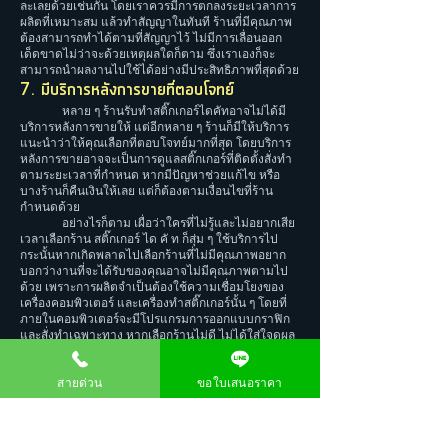
ละเลยด้วยเช่นกัน โดยเราควรมีการตกลงระยะเวลาการ
ผลิตที่เหมาะสม แล้วทำสัญญาในทันที ร้านที่มีคุณภาพ
ต้องสามารถทำได้ตามที่สัญญาไว้ ไม่มีการเลื่อนออก
เด็ดขาดไม่ว่าจะด้วยเหตุผลใดก็ตาม ซึ่งเราเองก็จะ
สามารถนำผลงานไปใช้ได้อย่างมีประสิทธิภาพที่สุดด้วย
7. มีบริการหลังการขายที่ตอบโจทย์
หลาย ๆ ร้านรับทำสติ๊กเกอร์ไดคัทอาจไม่ได้มี
บริการหลังการขายให้ แต่อีกหลาย ๆ ร้านก็มีให้บริการ
แนะนำว่าให้คุณเลือกที่ตอบโจทย์มากที่สุด โดยบริการ
หลังการขายอาจจะเป็นการดูแลสติ๊กเกอร์ที่ติดตั้งสั่งทำ
ตามระยะเวลาที่กำหนด หากมีปัญหาช่วยแก้ไข หรือ
บางร้านก็คืนเงินให้เลย แต่ก็ต้องตามเงื่อนไขที่ร้าน
กำหนดด้วย
อย่างไรก็ตาม เผื่อว่าใครที่ไม่รู้และไม่อยากเสีย
เวลาเลือกร้าน สติ๊กเกอร์ ได คั ท ก็สุ่ม ๆ ใช้บริการไป
กระนั้นหากเกิดพลาดไปเลือกร้านที่ไม่มีคุณภาพอยาก
บอกว่างานที่จะได้รับของคุณอาจไม่มีคุณภาพตามไป
ด้วย เพราะการผลิตจำเป็นต้องใช้ความเชื่อมโยงของ
เครื่องคอมพิวเตอร์ และเครื่องทำสติ๊กเกอร์นั้น ๆ โดยที่
ภายในคอมพิวเตอร์จะมีโปรแกรมการออกแบบกราฟิก
และสั่งทำเฉพาะทาง หากเลือกร้านไม่ดี ไม่ได้ใส่ใจดูผล
งานที่ผ่านมา เราจะไม่รู้เลยว่าช่างที่ทำงานให้เรามี
ลักษณะงานเป็นอย่างไร ก็จะเกิดปัญหาต่อชิ้นงานได้
สายด่วน
ขอใบเสนอราคา
เผลอ ๆ ได้คนละแบบ หรือมีสีผิดเพี้ยนไปจากที่มองผ่าน
หน้าคอมพิวเตอร์