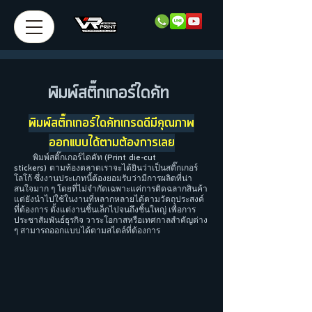
พิมพ์สติ๊กเกอร์ไดคัท
พิมพ์สติ๊กเกอร์ไดคัทเกรดดีมีคุณภาพ
ออกแบบได้ตามต้องการเลย
พิมพ์สติ๊กเกอร์ไดคัท (
Print die-cut
stickers)
ตามท้องตลาดเราจะได้ยินว่าเป็นสติ๊กเกอร์
โลโก้ ซึ่งงานประเภทนี้ต้องยอมรับว่ามีการผลิตที่น่า
สนใจมาก ๆ โดยที่ไม่จำกัดเฉพาะแค่การติดฉลากสินค้า
แต่ยังนำไปใช้ในงานที่หลากหลายได้ตามวัตถุประสงค์
ที่ต้องการ ตั้งแต่งานชิ้นเล็กไปจนถึงชิ้นใหญ่ เพื่อการ
ประชาสัมพันธ์ธุรกิจ วาระโอกาสหรือเทศกาลสำคัญต่าง
ๆ สามารถออกแบบได้ตามสไตล์ที่ต้องการ