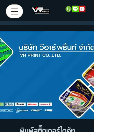
พิมพ์สติ๊กเกอร์ไดคัท