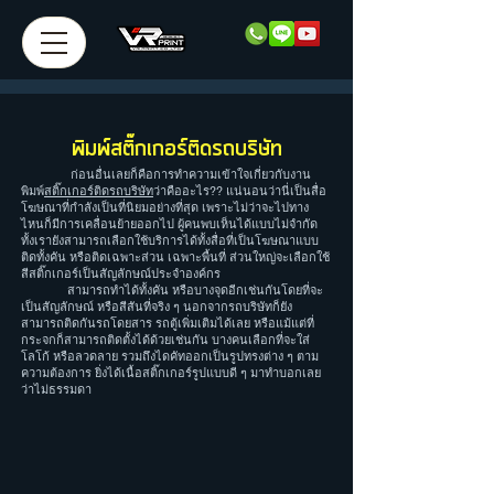
พิมพ์สติ๊กเกอร์ติดรถบริษัท
ก่อนอื่นเลยก็คือการทำความเข้าใจเกี่ยวกับงาน
พิมพ์
สติ๊กเกอร์ติดรถบริษัท
ว่าคืออะไร?? แน่นอนว่านี่เป็นสื่อ
โฆษณาที่กำลังเป็นที่นิยมอย่างที่สุด เพราะไม่ว่าจะไปทาง
ไหนก็มีการเคลื่อนย้ายออกไป ผู้คนพบเห็นได้แบบไม่จำกัด
ทั้งเรายังสามารถเลือกใช้บริการได้ทั้งสื่อที่เป็นโฆษณาแบบ
ติดทั้งคัน หรือติดเฉพาะส่วน เฉพาะพื้นที่ ส่วนใหญ่จะเลือกใช้
สีสติ๊กเกอร์เป็นสัญลักษณ์ประจำองค์กร
สามารถทำได้ทั้งคัน หรือบางจุดอีกเช่นกันโดยที่จะ
เป็นสัญลักษณ์ หรือสีสันที่จริง ๆ นอกจากรถบริษัทก็ยัง
สามารถติดกันรถโดยสาร รถตู้เพิ่มเติมได้เลย หรือแม้แต่ที่
กระจกก็สามารถติดตั้งได้ด้วยเช่นกัน บางคนเลือกที่จะใส่
โลโก้ หรือลวดลาย รวมถึงไดคัทออกเป็นรูปทรงต่าง ๆ ตาม
ความต้องการ ยิ่งได้เนื้อสติ๊กเกอร์รูปแบบดี ๆ มาทำบอกเลย
ว่าไม่ธรรมดา