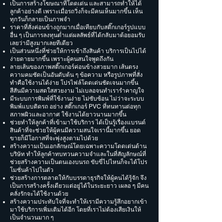
เป็นการสร้างโฆษณาที่โดดเด่น และสามารถทำให้ได้
ลูกค้าอย่างดี เพราะเมื่อรถวิ่งก็จะมีคนเห็นมากขึ้น เห็น
ทุกวันก็กลายเป็นภาพจำ
ราคาที่สั่งค่อนข้างถูกมากเมื่อเทียบกับสติ๊กเกอร์รูปแบบ
อื่น ๆ เป็นการลงทุนต่ำแต่ผลลัพธ์ที่ได้กลับมาต้อยอมรับ
เลยว่ามีสูงมากเลยทีเดียว
เป็นส่วนหนึ่งที่ช่วยให้การเข้าถึงสินค้า บริการเป็นไปได้
ง่ายดายมากขึ้น เพราะผู้คนสนใจพูดถึงกัน
ลายเส้นของภาพสติ๊กเกอร์ค่อนข้างสวยมาก เส้นตรง
ความคมชัดเป็นอันดับต้น ๆ ข้อความ หรือรูปภาพที่สั่ง
ทำคือใช้งานได้ง่าย โปรไฟล์โดดเด่นชัดเจนมากขึ้น
สีสันมีความสดใสสวยงาม ไม่เบลอจนทำเรารำคาญใจ
มีระบบการพิมพ์ที่ใช้งานง่าย ไม่ซับซ้อน ไม่ว่าจะระบบ
พิมพ์แบบติดรถ อย่าง สติ๊กเกอร์ PVC ที่ทนทานต่อทุก
สภาพผิวและอากาศ ใช้งานได้ยาวนานมากขึ้น
ช่วยทำให้ลูกค้าที่เข้ามาใช้บริการ ได้เป็นรู้เรื่องแบรนด์
สินค้าที่จะช่วยให้ผู้คนมีความสนใจเรานี้มากขึ้น ยอด
ขายก็มีโอกาสที่จะพุ่งสูงตามไปด้วย
สร้างความเป็นเอกลักษณ์โดยเฉพาะความโดดเด่นด้าน
บริษัท ทำให้ลูกค้าทบทวนความจำและในที่สัญลักษณ์ที่
ช่วยสร้างความเป็นตนเองบนรถ ขับขี่ไปไหนก็จะได้โปร
โมชั่นค้าไปในตัว
ช่วยสร้างการตลาดให้กับบรรดาธุรกิจให้ผู้คนได้รู้จัก จึง
เป็นการสร้างครั้งเดียวแต่อยู่ได้ในระยะยาว เผลอ ๆ มีคน
คลั่งรักจะได้ใช้งานด้วย
สร้างความประทับใจที่จะทำให้เรามีความรู้สึกอยากเข้า
มาใช้บริการเพิ่มเติมได้อีก โดยที่เราไม่ต้องเสียเงินให้
เป็นจำนวนมาก ๆ