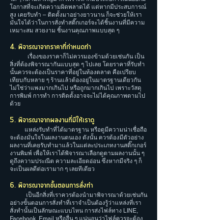
โอกาสที่จะเกิดความผิดพลาดได้ แต่หากมีประสบการณ์
สูง เคยรับทำ – ติดตั้งมาอย่างยาวนาน ก็จะช่วยให้เรา
มั่นใจได้ว่าในการสั่งทำสติ๊กเกอร์จะได้ชิ้นงานที่มีความ
เหมาะสม สวยงาม ชิ้นงานคุณภาพแบบสุด ๆ
4. พิจารณาจากราคาที่กำหนดทำ
เรื่องของราคาก็ไม่ควรมองข้ามด้วยเช่นกัน เป็น
สิ่งที่ต้องพิจารณากันแบบสุด ๆ ไปเลย โดยราคาที่รับทำ
นั้นควรจะต้องเป็นราคาที่อยู่ในท้องตลาด คือเปรียบ
เทียบกับหลาย ๆ ร้านแล้วต้องอยู่ในมาตรฐานเดียวกัน
ไม่ใช่ว่าแพงมากเกินไป หรือถูกมากเกินไป เพราะวัสดุ
การพิมพ์ การทำ การติดตั้งอาจจะไม่ได้คุณภาพตามไป
ด้วย
5. พิจารณาจากผลงานที่มีให้เราดู
แหล่งรับทำที่ได้มาตรฐาน หรือดูมีความน่าเชื่อถือ
จะต้องมั่นใจในผลงานตนเอง ดังนั้น ควรต้องมีตัวอย่าง
ผลงานที่เคยรับทำมาแล้วในแต่ละประเภทงานสติ๊กเกอร์
งานพิมพ์ เพื่อให้เราได้พิจารณาเลือกดูตามผลงานนั้น ๆ
ดูถึงความประณีต ความละเอียดอ่อน ซึ่งหากมีจริง ๆ ก็
จะเป็นผลดีต่อเรามาก ๆ เลยทีเดียว
6. พิจารณาจากขั้นตอนการสั่งทำ
เป็นอีกสิ่งที่เราควรต้องนำมาพิจารณาด้วยเช่นกัน
อย่างขั้นตอนการสั่งทำที่เราจำเป็นต้องรู้ว่าแหล่งที่เรา
สั่งทำนั้นเป็นลักษณะแบบไหน การส่งไฟล์ทาง LINE,
Facebook, Email หรืออื่น ๆ แน่นอนว่าไฟล์ควรจะต้อง