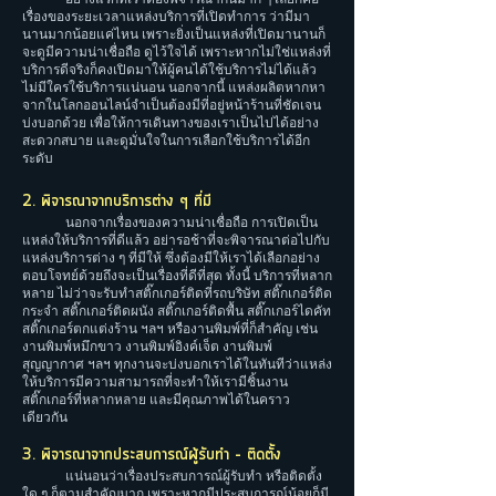
เรื่องของระยะเวลาแหล่งบริการที่เปิดทำการ ว่ามีมา
นานมากน้อยแค่ไหน เพราะยิ่งเป็นแหล่งที่เปิดมานานก็
จะดูมีความน่าเชื่อถือ ดูไว้ใจได้ เพราะหากไม่ใช่แหล่งที่
บริการดีจริงก็คงเปิดมาให้ผู้คนได้ใช้บริการไม่ได้แล้ว
ไม่มีใครใช้บริการแน่นอน นอกจากนี้ แหล่งผลิตหากหา
จากในโลกออนไลน์จำเป็นต้องมีที่อยู่หน้าร้านที่ชัดเจน
บ่งบอกด้วย เพื่อให้การเดินทางของเราเป็นไปได้อย่าง
สะดวกสบาย และดูมั่นใจในการเลือกใช้บริการได้อีก
ระดับ
2. พิจารณาจากบริการต่าง ๆ ที่มี
นอกจากเรื่องของความน่าเชื่อถือ การเปิดเป็น
แหล่งให้บริการที่ดีแล้ว อย่ารอช้าที่จะพิจารณาต่อไปกับ
แหล่งบริการต่าง ๆ ที่มีให้ ซึ่งต้องมีให้เราได้เลือกอย่าง
ตอบโจทย์ด้วยถึงจะเป็นเรื่องที่ดีที่สุด ทั้งนี้ บริการที่หลาก
หลาย ไม่ว่าจะรับทำสติ๊กเกอร์ติดที่รถบริษัท สติ๊กเกอร์ติด
กระจำ สติ๊กเกอร์ติดผนัง สติ๊กเกอร์ติดพื้น สติ๊กเกอร์ไดคัท
สติ๊กเกอร์ตกแต่งร้าน ฯลฯ หรืองานพิมพ์ที่ก็สำคัญ เช่น
งานพิมพ์หมึกขาว งานพิมพ์อิงค์เจ็ต งานพิมพ์
สุญญากาศ ฯลฯ ทุกงานจะบ่งบอกเราได้ในทันทีว่าแหล่ง
ให้บริการมีความสามารถที่จะทำให้เรามีชิ้นงาน
สติ๊กเกอร์ที่หลากหลาย และมีคุณภาพได้ในคราว
เดียวกัน
3. พิจารณาจากประสบการณ์ผู้รับทำ – ติดตั้ง
แน่นอนว่าเรื่องประสบการณ์ผู้รับทำ หรือติดตั้ง
ใด ๆ ก็ตามสำคัญมาก เพราะหากมีประสบการณ์น้อยก็มี